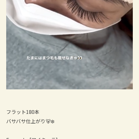
フラット180本
バサバサ仕上がり🐻‍❄️