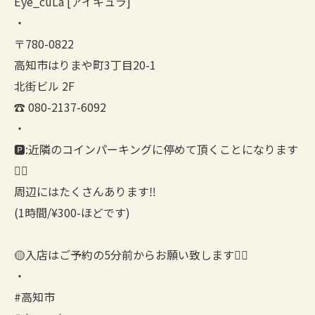
Eye_cuLa [アイキュラ]
・
〒780-0822
高知市はりまや町3丁目20-1
北街ビル 2F
☎︎ 080-2137-6092
・
🅿️:近隣のコインパーキングに停めて頂くことになります
🙇‍♀️
周辺にはたくさんあります‼︎
(1時間/¥300-ほどです)
🟡入店はご予約の5分前からお願い致します🙇‍♀️
・
#高知市