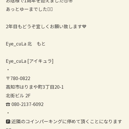
お陰様で1周年を迎えました😚🌸
あっとゆーまでした🙇‍♀️
2年目もどうぞ宜しくお願い致します💙
Eye_cuLa 北 もと
Eye_cuLa [アイキュラ]
・
〒780-0822
高知市はりまや町3丁目20-1
北街ビル 2F
☎︎ 080-2137-6092
・
🅿️:近隣のコインパーキングに停めて頂くことになります