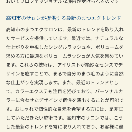
おいてプロフェッショナルな施術が受けられるのです。
高知市で技術力の高いまつエクサロンの見
高知市のサロンが提供する最新のまつエクトレンド
つけ方
芸能人が信頼する高知市のまつエクサロン
高知市のまつエクサロンは、最新のトレンドを取り入れ
の技術とは
たサービスを提供しています。最近では、ナチュラルな
仕上がりを重視したシングルラッシュや、ボリュームを
高知市のサロンで技術力の高さを体感する
求める方に最適なボリュームラッシュが人気を集めてい
方法
ます。これらの技術は、アイリストが絶妙なセンスでデ
高知市で技術力に定評のあるまつエクサロ
ザインを施すことで、まるで自分のまつ毛のように自然
ンを選ぶ理由
な仕上がりを実現します。また、最近のトレンドとし
芸能人も認めた高知市のまつエクサロンの
て、カラーエクステも注目を浴びており、パーソナルカ
技術力
ラーに合わせたデザインで個性を演出することが可能で
高知市の技術力の高いまつエクサロンの特
す。おしゃれで個性的な目元を希望する方には、是非試
徴
していただきたい施術です。高知市のサロンでは、こう
高知市の隠れた名店まつエクで叶える美しい目
した最新のトレンドを常に取り入れており、お客様に最
元