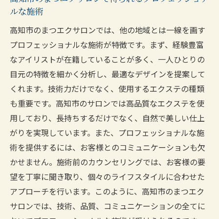
ルな施術
高知市のサロンで理想のまつエクを実現す
高知市のまつエクサロンでは、他の地域とは一線を画す
る方法
プロフェッショナルな施術が特徴です。まず、経験豊富
高知市でまつエクの理想を叶えるためのス
なアイリストが在籍していることが多く、一人ひとりの
テップガイド
目元の特徴を細かく分析し、最適なデザインを提案して
理想のまつエクを手に入れるための高知市
くれます。技術力だけでなく、使用するエクステの種類
のサロン選び
も重要です。高知市のサロンでは高品質なエクステを使
高知市のサロンでの施術前に知っておくべ
用しており、長持ちするだけでなく、自然で美しい仕上
きこと
がりを実現しています。また、プロフェッショナルな施
高知市のまつエクサロンでの施術後のケア
術を提供するには、お客様とのコミュニケーションも欠
方法
かせません。施術前のカウンセリングでは、お客様の要
高知市のサロンで理想のまつエクを実現す
望を丁寧に聞き取り、個々のライフスタイルに合わせた
るための心得
アプローチを行います。このように、高知市のまつエク
芸能人が愛用する高知市のまつエクサロン技術
サロンでは、技術、品質、コミュニケーションの全てに
力の高い店を探す