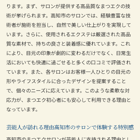
ります。まず、サロンが提供する高品質なまつエクの技
のポイント
術が挙げられます。高知市のサロンでは、経験豊富な技
高知市でまつエクデビューするための基礎
術者が施術を担当し、自然で美しい仕上がりを実現して
知識
います。さらに、使用されるエクステは厳選された高品
まつエク初心者が知っておきたい高知市の
質な素材で、持ちの良さと装着感に優れています。これ
サロンの選び方
により、目元の印象が劇的に変わるだけでなく、日常生
高知市のサロンで安心してまつエクを始め
活においても快適に過ごせると多くの口コミで評価され
る方法
ています。また、各サロンはお客様一人ひとりの目元の
まつエク初心者におすすめの高知市のサロ
形やライフスタイルに合ったデザインを提案すること
ン特集
で、個々のニーズに応えています。このような柔軟な対
高知市のまつエクサロンで初めて体験する
応力が、まつエク初心者にも安心して利用できる理由と
際の注意点
なっています。
高知市でまつエクを初めて試すためのガイ
芸能人が訪れる理由高知市のサロンで体験する特別感
ド
高知市のまつエクサロンが芸能人に支持される理由とし
口コミで選ぶ高知市のまつエクサロン芸能人も