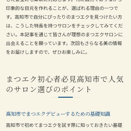
高知市のまつエクサロンで新たな自分を見
印象的な目元を作れることが、選ばれる理由の一つで
つける方法
す。高知市で自分にぴったりのまつエクを見つけたい方
新しい自分を発見するための高知市のサロ
は、こうした特長を持つサロンをチェックしてみてくだ
ン選びのコツ
さい。本記事を通じて皆さんが理想のまつエクサロンに
高知市のまつエクで自分の魅力を引き出す
出会えることを願っています。次回もさらなる美の情報
サロン選び
をお届けしますので、ぜひお楽しみに。
高知市で理想の自分を見つけるまつエクサ
ロンの秘訣
高知市のサロンで新たな自分を発見するた
まつエク初心者必見高知市で人気
めのヒント
のサロン選びのポイント
まつエクで新たな魅力を引き出す高知市の
サロン選び
高知市でまつエクデビューするための基礎知識
高知市で初めてまつエクを試す際に知っておきたい基礎