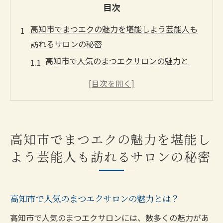
目次
高知市でまつエクの魅力を堪能しよう芸能人も
訪れるサロンの秘密
高知市で人気のまつエクサロンの魅力と
は？
芸能人が訪れる理由高知市のサロンで体験
する特別感
高知市のまつエクサロンで得られるプロフ
高知市でまつエクの魅力を堪能し
ェッショナルな施術
よう芸能人も訪れるサロンの秘密
高知市のサロンが提供する最新のまつエク
トレンド
高知市で理想のまつエクを追求するために
高知市で人気のまつエクサロンの魅力とは？
芸能人が選ぶ高知市のサロンの特長
高知市で人気のまつエクサロンには、数多くの魅力があ
まつエク初心者必見高知市で人気のサロン選び