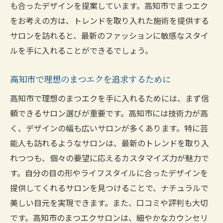
も合ったデザインを提案しています。高知市でまつエク
高知市の隠れたまつエクサロンで美しさを
をお考えの方は、トレンドを取り入れた施術を提供する
手に入れる
サロンを訪れると、最新のファッションに敏感なスタイ
美しい目元を叶える高知市の隠れた名店紹
ルを手に入れることができるでしょう。
介
高知市で理想のまつエクを追求するために
高知市で見つける隠れたまつエクサロンの
魅力
高知市で理想のまつエクを手に入れるためには、まず信
高知市の隠れた名店で理想のまつエクを実
頼できるサロン選びが重要です。高知市には技術力が高
現
く、デザインの幅も広いサロンが多くあります。特に芸
能人も訪れるようなサロンは、最新のトレンドを取り入
高知市で美しい目元を手に入れるための隠
れつつも、個々の要望に応えるカスタマイズ力が魅力で
れた名店
す。自分の目の形やライフスタイルに合ったデザインを
高知市の知る人ぞ知るまつエクサロンで美
提供してくれるサロンを見つけることで、ナチュラルで
を追求
美しい目元を実現できます。また、口コミや評判も大切
まつエク経験者が教える高知市のサロンの魅力
です。高知市のまつエクサロンは、細やかなカウンセリ
と効果