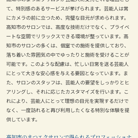
て、特別感のあるサービスが挙げられます。芸能人は常
納得の理由
にカメラの前に立つため、完璧な目元が求められます。
高知市のまつエクサロンの口コミで評判の
高知市のサロンでは、高度な技術だけでなく、プライベ
ポイント
ートな空間でリラックスできる環境が整っています。高
芸能人も推薦する高知市のまつエクサロン
知市のサロンの多くは、個室での施術を提供しており、
の魅力
落ち着いた雰囲気の中でゆったりと施術を受けることが
高知市で選ぶべき口コミ高評価のまつエク
可能です。このような配慮は、忙しい日常を送る芸能人
サロン
にとって大きな安心感を与える要因となっています。ま
高知市のまつエクサロンが評価される理由
た、サロンのスタッフは、芸能人の要望をしっかりとヒ
とは？
アリングし、それに応じたカスタマイズを行います。こ
口コミで見る高知市のまつエクサロンの人
れにより、芸能人にとって理想の目元を実現するだけで
気の秘密
なく、一度訪れると再び利用したくなる特別な体験を提
高知市のまつエクサロンの口コミ分析結果
供しています。
高知市のまつエクサロンで理想の目元を手に入
高知市のまつエクサロンで得られるプロフェッショナ
れるためのステップ