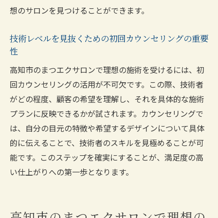
継続的な装着感を保つためのケア方法
想のサロンを見つけることができます。
高知市のまつエクサロンで確かな技術と評判を
技術レベルを見抜くための初回カウンセリングの重要
得るためのヒント
性
信頼できる技術者に出会うための方法
高知市のまつエクサロンで理想の施術を受けるには、初
評価の高いサロンの選び方
回カウンセリングの活用が不可欠です。この際、技術者
施術後のフォローと満足度向上の秘訣
がどの程度、顧客の希望を理解し、それを具体的な施術
評判を築くためのサロン戦略
プランに反映できるかが試されます。カウンセリングで
技術向上のための継続的なサロンとの関係
は、自分の目元の特徴や希望するデザインについて具体
サロンを選ぶ際に重視すべき技術的要素
的に伝えることで、技術者のスキルを見極めることが可
能です。このステップを確実にすることが、満足度の高
い仕上がりへの第一歩となります。
高知市のまつエクサロンで理想の