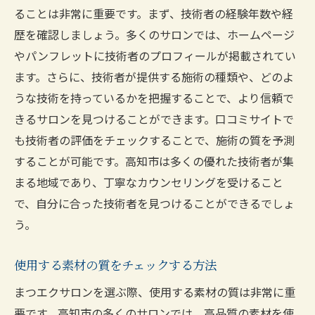
理想のデザインを実現するためのコミュニ
ることは非常に重要です。まず、技術者の経験年数や経
ケーション
歴を確認しましょう。多くのサロンでは、ホームページ
サロン選びにおけるデザインサンプルの活
やパンフレットに技術者のプロフィールが掲載されてい
用法
ます。さらに、技術者が提供する施術の種類や、どのよ
目元の形に合わせたデザイン提案のポイン
うな技術を持っているかを把握することで、より信頼で
ト
きるサロンを見つけることができます。口コミサイトで
施術後のアフターケアで美しさを長持ちさ
も技術者の評価をチェックすることで、施術の質を予測
せる方法
することが可能です。高知市は多くの優れた技術者が集
まる地域であり、丁寧なカウンセリングを受けること
サロンと長期的な関係を築くコツ
で、自分に合った技術者を見つけることができるでしょ
確かな技術で評判の高知市のまつエクサロンの
う。
選び方
口コミ評価の高いサロンを探すコツ
使用する素材の質をチェックする方法
技術と接客態度が両立するサロンの見つけ
まつエクサロンを選ぶ際、使用する素材の質は非常に重
方
要です。高知市の多くのサロンでは、高品質の素材を使