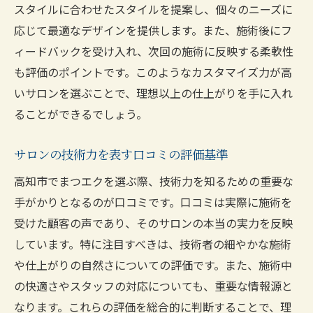
スタイルに合わせたスタイルを提案し、個々のニーズに
評判の裏にあるサロンの実力とは
応じて最適なデザインを提供します。また、施術後にフ
実際の体験談から学ぶサロン選びのコツ
ィードバックを受け入れ、次回の施術に反映する柔軟性
高評価のサロンが保持するサービスの質
も評価のポイントです。このようなカスタマイズ力が高
いサロンを選ぶことで、理想以上の仕上がりを手に入れ
口コミで評価される施術後のサポート体制
ることができるでしょう。
評判のサロンを訪れる際の注意点
高知市のまつエクサロンが提供する快適な装着
サロンの技術力を表す口コミの評価基準
感の秘密
高知市でまつエクを選ぶ際、技術力を知るための重要な
装着感を左右する素材の選び方
手がかりとなるのが口コミです。口コミは実際に施術を
敏感肌にも対応するサロン選び
受けた顧客の声であり、そのサロンの本当の実力を反映
施術中のリラックス方法と快適な環境
しています。特に注目すべきは、技術者の細やかな施術
カスタマーサポートで確保する装着後の満
や仕上がりの自然さについての評価です。また、施術中
足度
の快適さやスタッフの対応についても、重要な情報源と
快適さを追求するサロンの取り組み
なります。これらの評価を総合的に判断することで、理