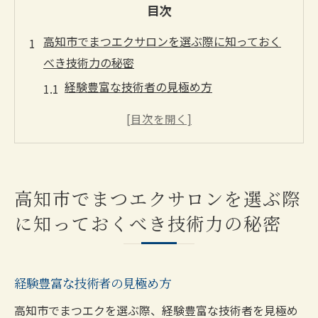
目次
高知市でまつエクサロンを選ぶ際に知っておく
べき技術力の秘密
経験豊富な技術者の見極め方
使用する素材の質をチェックする方法
施術の精度を確認するためのポイント
顧客の声を反映するカスタマイズ力
サロンの技術力を表す口コミの評価基準
高知市でまつエクサロンを選ぶ際
技術レベルを見抜くための初回カウンセリ
に知っておくべき技術力の秘密
ングの重要性
高知市のまつエクサロンで理想の目元を実現す
る方法
経験豊富な技術者の見極め方
初回カウンセリングでの要望の伝え方
高知市でまつエクを選ぶ際、経験豊富な技術者を見極め