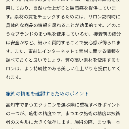
満足度向上のためのサロン間の比較方法
用しており、自然な仕上がりと装着感を提供していま
高知市内での評判の良いサロンリストの探
す。素材の質をチェックするためには、サロン訪問時に
し方
具体的な商品の情報を尋ねることが効果的です。どのよ
新規オープンのサロンの特徴を見抜く方法
うなブランドのまつ毛を使用しているか、接着剤の成分
サロンの技術力を知るための体験施術の活
は安全かなど、細かく質問することで安心感が得られま
用法
す。また、事前にインターネットで素材に関する情報を
高知市のまつエクサロンで自然な仕上がりを手
調べておくと良いでしょう。質の高い素材を使用するサ
に入れるためのポイント
ロンは、より持続性のある美しい仕上がりを提供してく
れます。
自然な仕上がりを追求するための素材選び
施術前のカウンセリングで確認すべき点
施術の精度を確認するためのポイント
自然なまつエクを実現するための施術プロ
高知市でまつエクサロンを選ぶ際に重視すべきポイント
セス
の一つが、施術の精度です。まつエク施術の精度は技術
日常生活での注意点とアフターケア
者のスキルに大きく依存します。施術の際、まつ毛一本
サロン技術者との信頼関係を築く方法