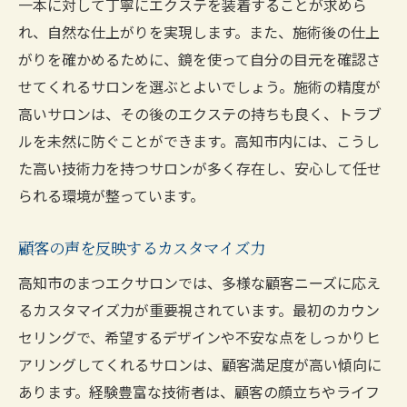
一本に対して丁寧にエクステを装着することが求めら
施術後のフォローアップ訪問の重要性
れ、自然な仕上がりを実現します。また、施術後の仕上
高知市でまつエクを始めるなら知っておきたい
がりを確かめるために、鏡を使って自分の目元を確認さ
サロンの特徴
せてくれるサロンを選ぶとよいでしょう。施術の精度が
初心者に優しいサロンの見つけ方
高いサロンは、その後のエクステの持ちも良く、トラブ
初めての施術で注意すべきポイント
ルを未然に防ぐことができます。高知市内には、こうし
た高い技術力を持つサロンが多く存在し、安心して任せ
サロンの雰囲気と施術環境を確認する方法
られる環境が整っています。
信頼できるサロンを選ぶためのチェックリ
スト
顧客の声を反映するカスタマイズ力
予約時に確認すべきサロンの特色
高知市のまつエクサロンでは、多様な顧客ニーズに応え
通いやすさを考慮したサロン選びのポイン
るカスタマイズ力が重要視されています。最初のカウン
ト
セリングで、希望するデザインや不安な点をしっかりヒ
高知市の口コミで評判のまつエクサロンの実態
アリングしてくれるサロンは、顧客満足度が高い傾向に
に迫る
あります。経験豊富な技術者は、顧客の顔立ちやライフ
口コミサイトでの情報収集の方法