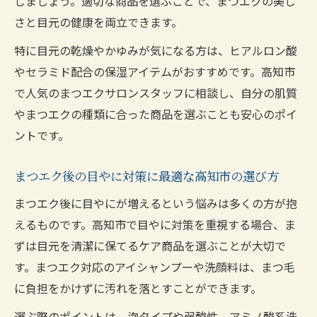
しましょう。適切な商品を選ぶことで、まつエクの美し
策法
さと目元の健康を両立できます。
まつエク長持ちを叶える高知市のケアポイ
特に目元の乾燥やかゆみが気になる方は、ヒアルロン酸
ント
やセラミド配合の保湿アイテムがおすすめです。高知市
高知市でまつエク後の目やにを防ぐケア商
で人気のまつエクサロンスタッフに相談し、自分の肌質
品選び
やまつエクの種類に合った商品を選ぶことも安心のポイ
まつエク持続力アップの高知市独自ケアテ
ントです。
クニック
まつエク後の目やに対策に最適な高知市の選び方
高知市でおすすめのまつエク目やに対策ア
イテム
まつエク後に目やにが増えるという悩みは多くの方が抱
目元の乾燥を防ぐ高知県のケア商品活用法
えるものです。高知市で目やに対策を重視する場合、ま
ずは目元を清潔に保てるケア商品を選ぶことが大切で
高知県で話題のまつエク向け乾燥対策グッ
す。まつエク対応のアイシャンプーや洗顔料は、まつ毛
ズ活用法
に負担をかけずに汚れを落とすことができます。
まつエク後の乾燥ケアに最適な高知県の選
び方
選ぶ際のポイントは、泡タイプや弱酸性、アミノ酸系洗