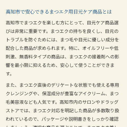
の比較
高知市で安心できるまつエク用目元ケア商品とは
まつエク後に安心できる目元ケア術
高知市でまつエクを楽しむ方にとって、目元ケア商品選
高知市まつエク愛用者の目元ケア術を徹底
びは非常に重要です。まつエクの持ちを良くし、目元の
解説
トラブルを防ぐためには、まつ毛や目元に優しい成分を
まつエク後の目やにや乾燥を防ぐ高知市流
配合した商品が求められます。特に、オイルフリーや低
ケア法
刺激、無香料タイプの商品は、まつエクの接着剤への影
高知市で話題のまつエクアフターケア実践
響を最小限に抑えるため、安心して使うことができま
例紹介
す。
まつエクを長持ちさせるための高知市ケア
また、まつエク直後のデリケートな状態でも使える専用
手順
クレンジングや、保湿成分が豊富なアイクリーム、まつ
高知市で人気のまつエク目元ケア習慣まと
毛美容液なども人気です。高知市内のサロンやドラッグ
め
ストアでは、まつエク対応を明記した商品が多数取り扱
目やに対策と高知市のまつエク長持ち法
われているので、パッケージや説明書きをしっかり確認
高知市で実践できるまつエク後の目やに対