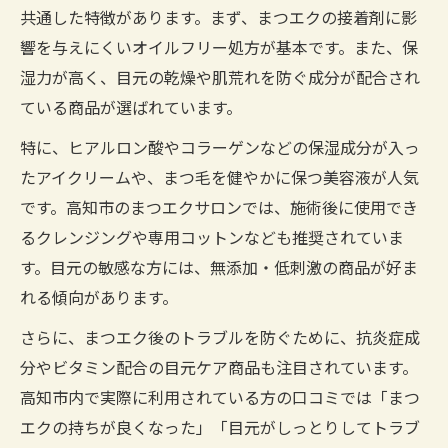
共通した特徴があります。まず、まつエクの接着剤に影
め
響を与えにくいオイルフリー処方が基本です。また、保
高知市で選ぶまつエク後の美容液活用ポイ
湿力が高く、目元の乾燥や肌荒れを防ぐ成分が配合され
ント
ている商品が選ばれています。
マツエクと目薬の正しい使い方とは
特に、ヒアルロン酸やコラーゲンなどの保湿成分が入っ
高知市でまつエク後に安全な目薬の使い方
たアイクリームや、まつ毛を健やかに保つ美容液が人気
解説
です。高知市のまつエクサロンでは、施術後に使用でき
まつエク愛用者向け高知市の目薬選びと注
るクレンジングや専用コットンなども推奨されていま
意点
す。目元の敏感な方には、無添加・低刺激の商品が好ま
目薬がまつエクに与える影響と高知市の対
れる傾向があります。
策法
さらに、まつエク後のトラブルを防ぐために、抗炎症成
高知市で安心して使えるまつエク対応目薬
分やビタミン配合の目元ケア商品も注目されています。
の条件
高知市内で実際に利用されている方の口コミでは「まつ
まつエク後の目薬タイミングを高知市流に
エクの持ちが良くなった」「目元がしっとりしてトラブ
伝授