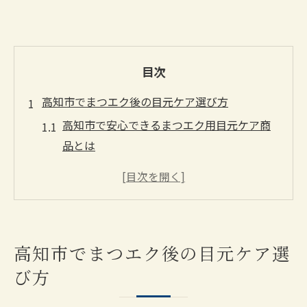
目次
高知市でまつエク後の目元ケア選び方
高知市で安心できるまつエク用目元ケア商
品とは
まつエク後の目やに対策に最適な高知市の
選び方
高知市で人気のまつエク目元ケア商品特徴
を解説
高知市でまつエク後の目元ケア選
まつエク派が高知市で重視すべき目元ケア
び方
ポイント
高知市で長持ちまつエクを叶えるケア商品