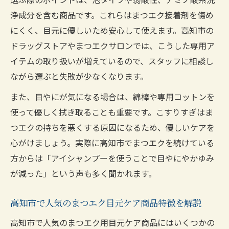
高知市で買える目元保湿ケア商品の特徴と
浄成分を含む商品です。これらはまつエク接着剤を傷め
使い方
にくく、目元に優しいため安心して使えます。高知市の
ドラッグストアやまつエクサロンでは、こうした専用ア
まつエク愛用者向け高知県の乾燥防止テク
イテムの取り扱いが増えているので、スタッフに相談し
ニック
ながら選ぶと失敗が少なくなります。
高知県で人気のまつエク目元ケア商品徹底
比較
また、目やにが気になる場合は、綿棒や専用コットンを
使って優しく拭き取ることも重要です。こすりすぎはま
まつ毛美容液は高知市でどこに買える？
つエクの持ちを悪くする原因になるため、優しいケアを
高知市で手に入るまつエク対応美容液の選
心がけましょう。実際に高知市でまつエクを続けている
び方
方からは「アイシャンプーを使うことで目やにやかゆみ
まつ毛美容液を高知市で買う際のチェック
が減った」という声も多く聞かれます。
ポイント
高知市のまつエク愛用者に人気の美容液購
高知市で人気のまつエク目元ケア商品特徴を解説
入法
高知市で人気のまつエク用目元ケア商品にはいくつかの
まつ毛美容液の高知市おすすめ入手先まと