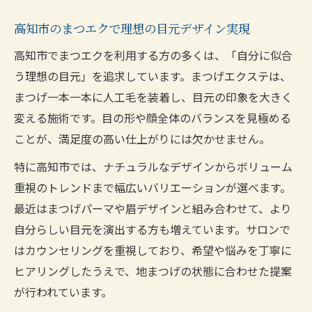
く近道
高知市のまつエクで理想の目元デザイン実現
ナチュラルなまつエク仕上げ高知市で注目
高知市でまつエクを利用する方の多くは、「自分に似合
高知市で人気のナチュラルまつエク仕上げ
う理想の目元」を追求しています。まつげエクステは、
解説
まつげ一本一本に人工毛を装着し、目元の印象を大きく
自然な仕上がりを求める高知市のまつエク
変える施術です。目の形や顔全体のバランスを見極める
事情
ことが、満足度の高い仕上がりには欠かせません。
まつエク高知市でナチュラル派が選ぶポイ
特に高知市では、ナチュラルなデザインからボリューム
ント
重視のトレンドまで幅広いバリエーションが選べます。
高知市で叶えるナチュラルまつエクの魅力
最近はまつげパーマや眉デザインと組み合わせて、より
とは
自分らしい目元を演出する方も増えています。サロンで
まつエク高知市で自然に盛れる仕上がりを
はカウンセリングを重視しており、希望や悩みを丁寧に
体験
ヒアリングしたうえで、地まつげの状態に合わせた提案
高知市で話題のまつエク最新トレンド紹介
が行われています。
高知市まつエク最新トレンドと注目デザイ