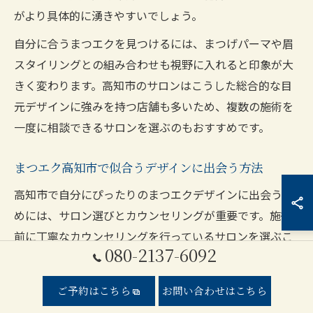
がより具体的に湧きやすいでしょう。
自分に合うまつエクを見つけるには、まつげパーマや眉
スタイリングとの組み合わせも視野に入れると印象が大
きく変わります。高知市のサロンはこうした総合的な目
元デザインに強みを持つ店舗も多いため、複数の施術を
一度に相談できるサロンを選ぶのもおすすめです。
まつエク高知市で似合うデザインに出会う方法
高知市で自分にぴったりのまつエクデザインに出会うた
めには、サロン選びとカウンセリングが重要です。施術
前に丁寧なカウンセリングを行っているサロンを選ぶこ
080-2137-6092
とで、まつげの生え方や目の大きさ、普段のメイクやラ
イフスタイルまで考慮した最適な提案を受けることがで
ご予約はこちら
お問い合わせはこちら
きます。