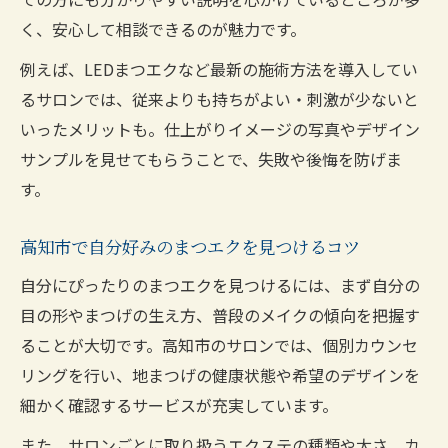
高知市まつエクとパーマの組み合わせ術紹
く、安心して相談できるのが魅力です。
介
例えば、LEDまつエクなど最新の施術方法を導入してい
まつエク高知市で叶える立体感ある目元提
るサロンでは、従来よりも持ちがよい・刺激が少ないと
案
いったメリットも。仕上がりイメージの写真やデザイン
高知市でまつエクとパーマを使い分ける方
サンプルを見せてもらうことで、失敗や後悔を防げま
法
す。
似合うまつエクを求めるなら高知市で決まり
高知市で自分好みのまつエクを見つけるコツ
高知市のまつエクで自分に合う目元を探す
コツ
自分にぴったりのまつエクを見つけるには、まず自分の
目の形やまつげの生え方、普段のメイクの傾向を把握す
まつエク高知市で似合うデザインに出会う
ることが大切です。高知市のサロンでは、個別カウンセ
方法
リングを行い、地まつげの健康状態や希望のデザインを
高知市で選ばれるまつエクの似合わせ提案
細かく確認するサービスが充実しています。
力
また、サロンごとに取り扱うエクステの種類や太さ、カ
まつエク選びは高知市で理想の目元実現が