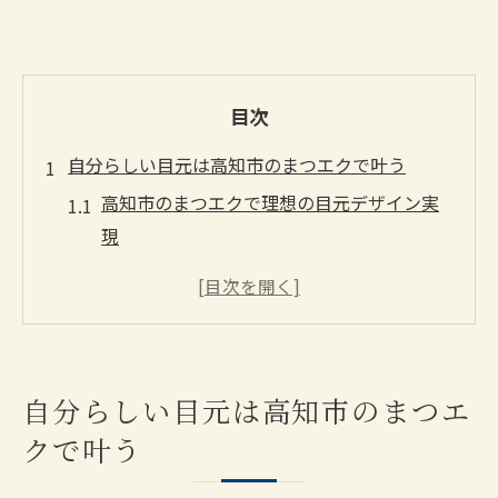
目次
自分らしい目元は高知市のまつエクで叶う
高知市のまつエクで理想の目元デザイン実
現
まつエク選びが高知市で自分らしさを引き
出す
高知市で自分好みのまつエクを見つけるコ
ツ
自分らしい目元は高知市のまつエ
高知市のまつエクが持つ自然な仕上がりの
クで叶う
魅力
まつエクは高知市で自分らしい目元に近づ