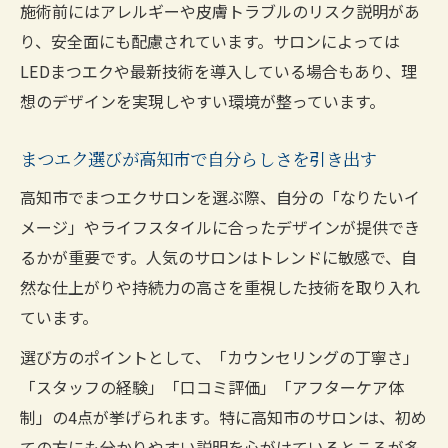
施術前にはアレルギーや皮膚トラブルのリスク説明があ
ン
り、安全面にも配慮されています。サロンによっては
まつエク高知市で流行中の目元トレンド解
LEDまつエクや最新技術を導入している場合もあり、理
説
想のデザインを実現しやすい環境が整っています。
高知市のまつエクで今注目の技術や仕上が
り
まつエク選びが高知市で自分らしさを引き出す
まつエクトレンドを高知市で先取りする方
高知市でまつエクサロンを選ぶ際、自分の「なりたいイ
法
メージ」やライフスタイルに合ったデザインが提供でき
高知市で話題のまつエク技術とその魅力と
るかが重要です。人気のサロンはトレンドに敏感で、自
は
然な仕上がりや持続力の高さを重視した技術を取り入れ
まつげパーマも組み合わせた高知市目元提案
ています。
高知市でまつエクとまつげパーマの相乗効
選び方のポイントとして、「カウンセリングの丁寧さ」
果
「スタッフの経験」「口コミ評価」「アフターケア体
まつげパーマとまつエク高知市で人気の理
制」の4点が挙げられます。特に高知市のサロンは、初め
由
ての方にも分かりやすい説明を心がけているところが多