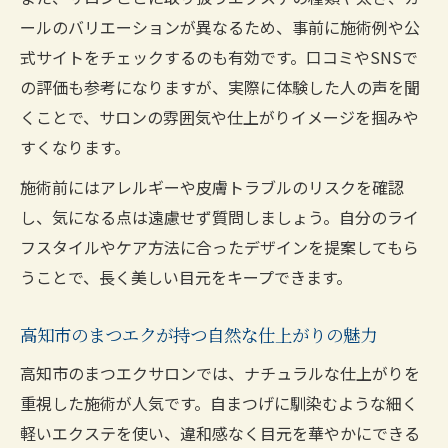
ールのバリエーションが異なるため、事前に施術例や公
鍵
式サイトをチェックするのも有効です。口コミやSNSで
高知市で自分にフィットするまつエク見極
の評価も参考になりますが、実際に体験した人の声を聞
め術
くことで、サロンの雰囲気や仕上がりイメージを掴みや
まつエク選びで満足度アップ高知市の魅力
すくなります。
高知市まつエク選びで仕上がり満足度を高
施術前にはアレルギーや皮膚トラブルのリスクを確認
める
し、気になる点は遠慮せず質問しましょう。自分のライ
まつエク高知市ならではの満足ポイント紹
フスタイルやケア方法に合ったデザインを提案してもら
介
うことで、長く美しい目元をキープできます。
高知市でまつエクの満足度を上げるポイン
ト
高知市のまつエクが持つ自然な仕上がりの魅力
まつエク選びを高知市で楽しむコツと体験
高知市のまつエクサロンでは、ナチュラルな仕上がりを
談
重視した施術が人気です。自まつげに馴染むような細く
高知市で見つけるまつエク仕上がり満足の
軽いエクステを使い、違和感なく目元を華やかにできる
秘訣