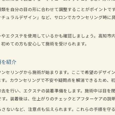
まつエク高知市で自分に向いている条件を知る
種類を自分の目の形に合わせて調整することがポイントで
高知市でまつエク選びに迷った時の決め手とは
ナチュラルデザイン」など、サロンでカウンセリング時に
LED導入サロンに通う前の基礎知識
高知市でLEDまつエク導入サロンの特徴を解説
ーやエクステを使用しているかも確認しましょう。高知市
まつエク高知市でLED施術のメリットと注意点
、初めての方も安心して施術を受けられます。
LEDまつエクを高知市で受ける前の疑問を解消
高知市で選ばれるLED対応まつエクサロンとは
順を紹介
まつエク高知市LED施術の流れと安全性の違い
ウンセリングから施術が始まります。ここで希望のデザイ
マツエクの持ちと長持ちテク高知市編
ます。カウンセリングで不安や疑問点を解消できるため、
高知市でまつエクを長持ちさせるプロの工夫
除去を行い、エクステの装着準備をします。施術中は目を
まつエク高知市で持ちを良くするケア方法とは
的です。装着後は、仕上がりのチェックとアフターケアの説
高知市で話題のまつエク持続テクニック解説
らさないなど、注意点も伝えられます。これらの手順を守
まつエク高知市で100本装着の持ち期間の目安