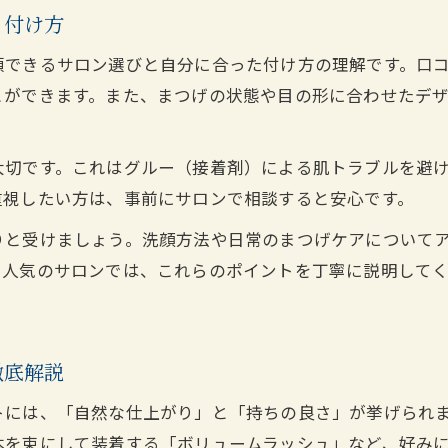
初心者向け高知市まつエクサロンの選び方ガイド
と付け方
高知市で安心して受けられるまつエク施術の流れ
頼できるサロン選びと自分に合った付け方の理解です。口
まつエク高知市で初めてでも安心なケア方法
とができます。また、まつげの状態や目の形に合わせたデ
セルフまつエクのポイントと高知市事情
高知市でセルフまつエクに挑戦する際の注意点
大切です。これはグルー（接着剤）による肌トラブルを避
まつエク高知市で自宅ケア成功の秘訣を解説
重視したい方は、事前にサロンで相談すると安心です。
セルフまつエクに向いている高知市の環境とは
りと受けましょう。洗顔方法や日常のまつげケアについて
高知市でセルフまつエク派が知るべき安全対策
で人気のサロンでは、これらのポイントを丁寧に説明して
まつエク高知市で家でやる場合のコツと注意点
自分に合うまつエク選びと注意点まとめ
高知市で自分に合うまつエクサロンの選び方
徹底解説
まつエク高知市での失敗しない選択ポイント
には、「自然な仕上がり」と「持ちの良さ」が挙げられま
高知市で理想のまつエクを見つけるための基準
本を束にして装着する「ボリュームラッシュ」など、好み